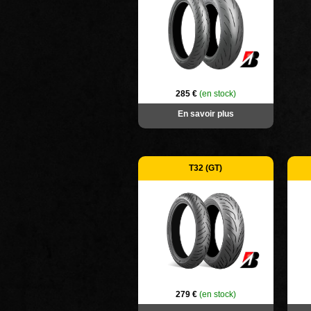
285 €
(en stock)
En savoir plus
T32 (GT)
279 €
(en stock)