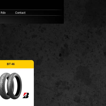
& Rdv
Contact
BT 46