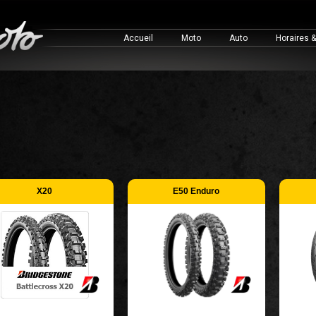
Accueil
Moto
Auto
Horaires 
X20
E50 Enduro