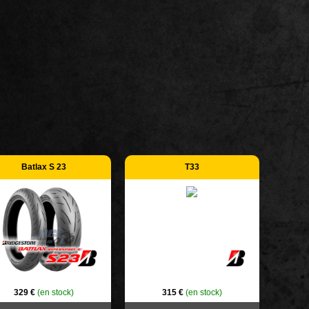
Batlax S 23
T33
329 €
(en stock)
315 €
(en stock)