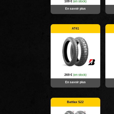
109 €
(en stock)
En savoir plus
AT41
269 €
(en stock)
En savoir plus
Battlax S22