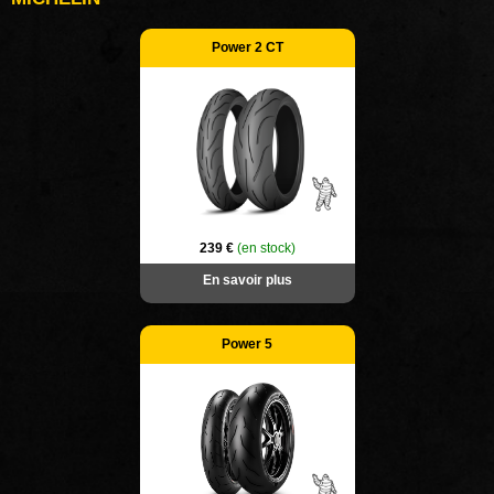
Power 2 CT
239 €
(en stock)
En savoir plus
Power 5