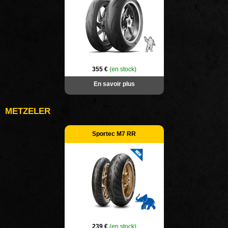
355 €
(en stock)
En savoir plus
METZELER
Sportec M7 RR
239 €
(en stock)