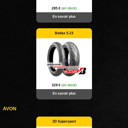
285 €
(en stock)
En savoir plus
Batlax S 23
329 €
(en stock)
En savoir plus
AVON
3D Supersport