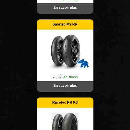
En savoir plus
Sportec M9 RR
285 €
(en stock)
En savoir plus
Racetec RR K3