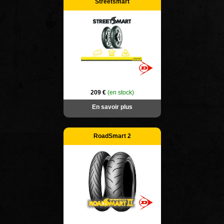
Streetsmart
209 €
(en stock)
En savoir plus
RoadSmart 2