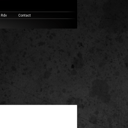
& Rdv
Contact
widget ready area. Add some and they will appear here.