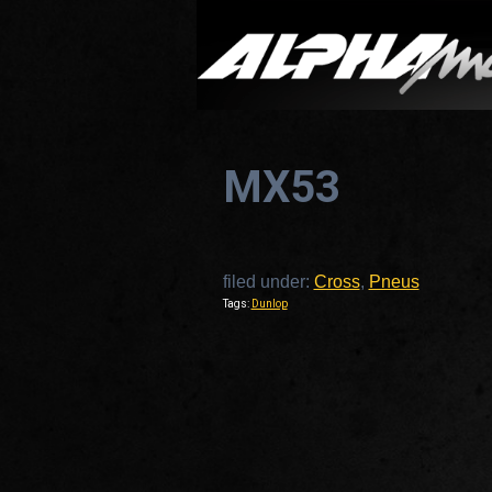
MX53
filed under:
Cross
,
Pneus
Tags:
Dunlop